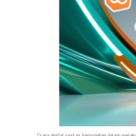
Di era digital saat ini, kemudahan dalam melak