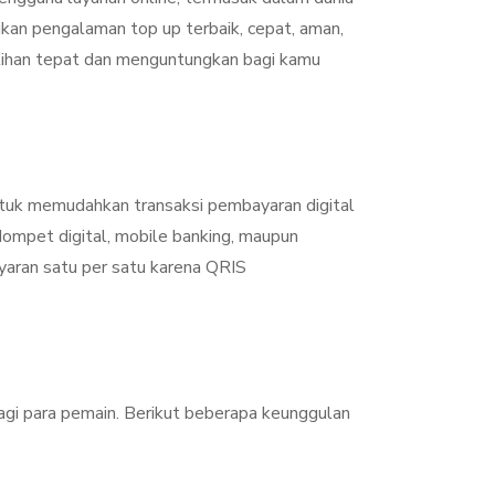
kan pengalaman top up terbaik, cepat, aman,
lihan tepat dan menguntungkan bagi kamu
ntuk memudahkan transaksi pembayaran digital
ompet digital, mobile banking, maupun
aran satu per satu karena QRIS
i para pemain. Berikut beberapa keunggulan