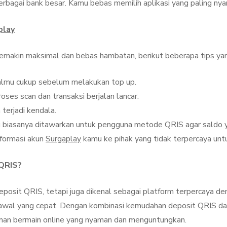
berbagai bank besar. Kamu bebas memilih aplikasi yang paling ny
play
emakin maksimal dan bebas hambatan, berikut beberapa tips yang
talmu cukup sebelum melakukan top up.
roses scan dan transaksi berjalan lancar.
 terjadi kendala.
 biasanya ditawarkan untuk pengguna metode QRIS agar saldo 
formasi akun
Surgaplay
kamu ke pihak yang tidak terpercaya unt
 QRIS?
sit QRIS, tetapi juga dikenal sebagai platform terpercaya den
drawal yang cepat. Dengan kombinasi kemudahan deposit QRIS da
man bermain online yang nyaman dan menguntungkan.