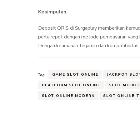
Kesimpulan
Deposit QRIS di
Surgaplay
memberikan kemudah
perlu repot dengan metode pembayaran yang be
Dengan keamanan terjamin dan kompatibilitas 
GAME SLOT ONLINE
JACKPOT SLO
Tag:
PLATFORM SLOT ONLINE
SLOT MOBILE
SLOT ONLINE MODERN
SLOT ONLINE T
Navigasi
Artikel