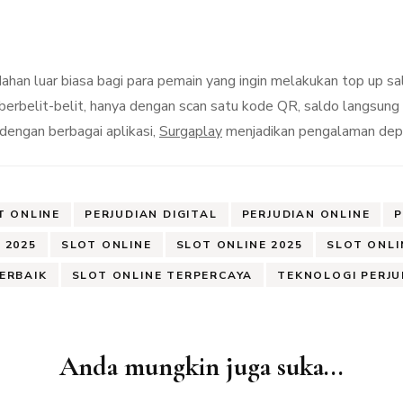
an luar biasa bagi para pemain yang ingin melakukan top up sal
rbelit-belit, hanya dengan scan satu kode QR, saldo langsung
dengan berbagai aplikasi,
Surgaplay
menjadikan pengalaman depo
T ONLINE
PERJUDIAN DIGITAL
PERJUDIAN ONLINE
P
 2025
SLOT ONLINE
SLOT ONLINE 2025
SLOT ONLI
ERBAIK
SLOT ONLINE TERPERCAYA
TEKNOLOGI PERJU
Anda mungkin juga suka...