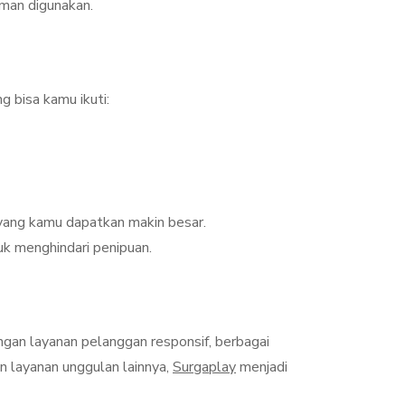
aman digunakan.
 bisa kamu ikuti:
yang kamu dapatkan makin besar.
uk menghindari penipuan.
gan layanan pelanggan responsif, berbagai
n layanan unggulan lainnya,
Surgaplay
menjadi